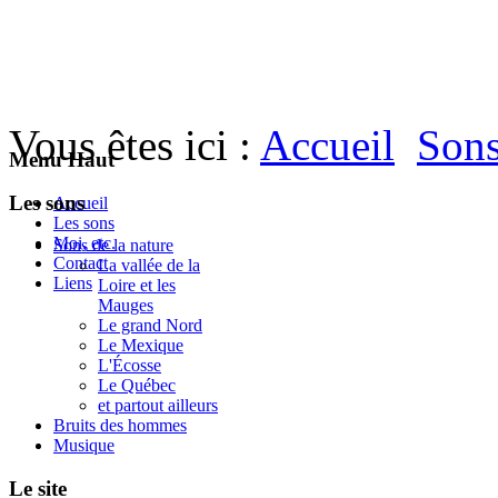
Vous êtes ici :
Accueil
Sons
Menu Haut
Les sons
Accueil
Les sons
Moi, etc.
Sons de la nature
Contact
La vallée de la
Liens
Loire et les
Mauges
Le grand Nord
Le Mexique
L'Écosse
Le Québec
et partout ailleurs
Bruits des hommes
Musique
Le site