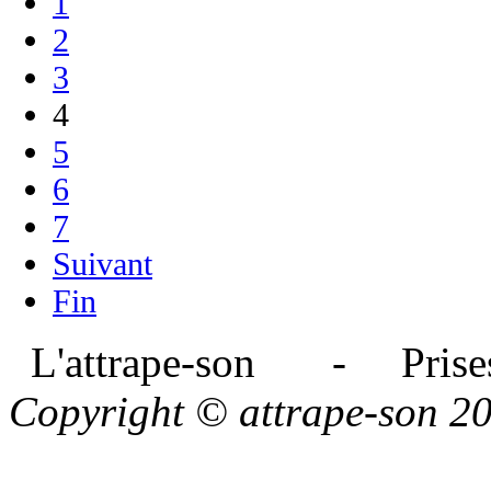
1
2
3
4
5
6
7
Suivant
Fin
L'attrape-son - Prises
Copyright © attrape-son 2