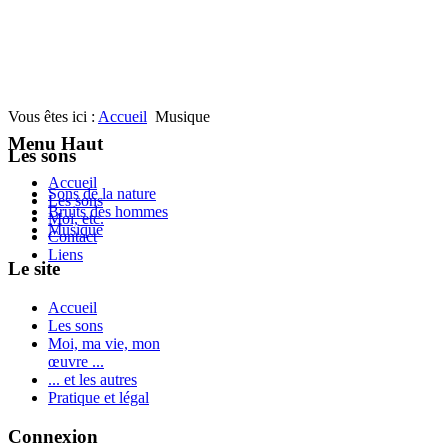
Vous êtes ici :
Accueil
Musique
Menu Haut
Les sons
Accueil
Sons de la nature
Les sons
Bruits des hommes
Moi, etc.
Musique
Contact
Liens
Le site
Accueil
Les sons
Moi, ma vie, mon
œuvre ...
... et les autres
Pratique et légal
Connexion