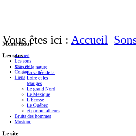
Vous êtes ici :
Accueil
Sons
Menu Haut
Les sons
Accueil
Les sons
Moi, etc.
Sons de la nature
Contact
La vallée de la
Liens
Loire et les
Mauges
Le grand Nord
Le Mexique
L'Écosse
Le Québec
et partout ailleurs
Bruits des hommes
Musique
Le site