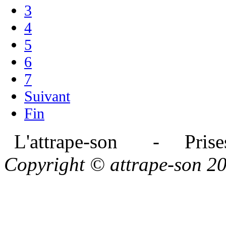
3
4
5
6
7
Suivant
Fin
L'attrape-son - Prises
Copyright © attrape-son 2