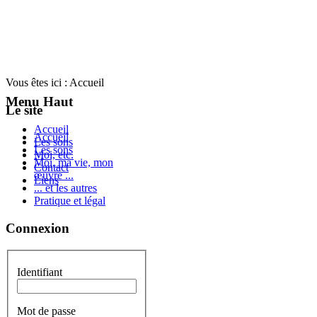
Vous êtes ici :
Accueil
Menu Haut
Le site
Accueil
Accueil
Les sons
Les sons
Moi, etc.
Moi, ma vie, mon
Contact
œuvre ...
Liens
... et les autres
Pratique et légal
Connexion
Identifiant
Mot de passe