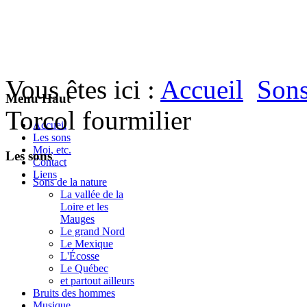
Vous êtes ici :
Accueil
Sons
Menu Haut
Torcol fourmilier
Accueil
Les sons
Moi, etc.
Les sons
Contact
Liens
Sons de la nature
La vallée de la
Loire et les
Mauges
Le grand Nord
Le Mexique
L'Écosse
Le Québec
et partout ailleurs
Bruits des hommes
Musique