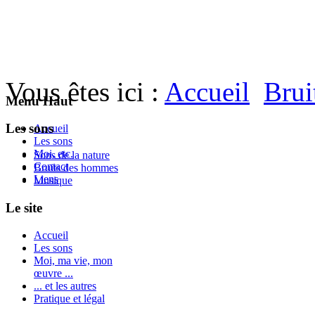
Vous êtes ici :
Accueil
Brui
Menu Haut
Les sons
Accueil
Les sons
Moi, etc.
Sons de la nature
Contact
Bruits des hommes
Liens
Musique
Le site
Accueil
Les sons
Moi, ma vie, mon
œuvre ...
... et les autres
Pratique et légal