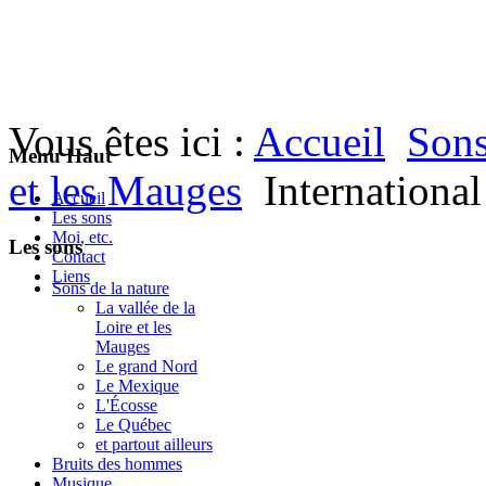
Vous êtes ici :
Accueil
Sons
Menu Haut
et les Mauges
Internation
Accueil
Les sons
Moi, etc.
Les sons
Contact
Liens
Sons de la nature
La vallée de la
Loire et les
Mauges
Le grand Nord
Le Mexique
L'Écosse
Le Québec
et partout ailleurs
Bruits des hommes
Musique