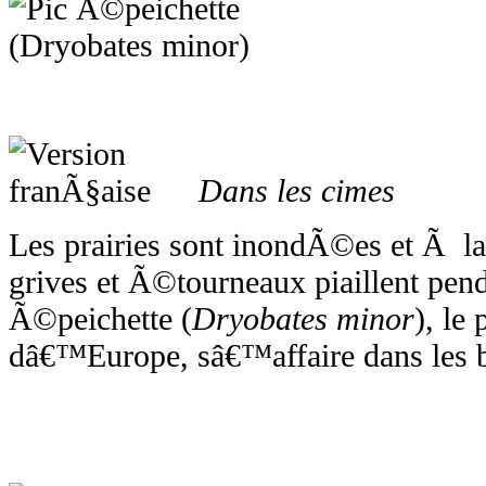
Dans les cimes
Les prairies sont inondÃ©es et Ã la
grives et Ã©tourneaux piaillent pend
Ã©peichette (
Dryobates minor
), le 
dâ€™Europe, sâ€™affaire dans les 