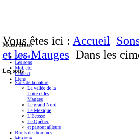
Vous êtes ici :
Accueil
Sons
Menu Haut
et les Mauges
Dans les cim
Accueil
Les sons
Moi, etc.
Les sons
Contact
Liens
Sons de la nature
La vallée de la
Loire et les
Mauges
Le grand Nord
Le Mexique
L'Écosse
Le Québec
et partout ailleurs
Bruits des hommes
Musique