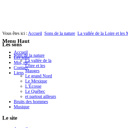
Vous êtes ici :
Accueil
Sons de la nature
La vallée de la Loire et les
Menu Haut
Les sons
Accueil
Sons de la nature
Les sons
La vallée de la
Moi, etc.
Loire et les
Contact
Mauges
Liens
Le grand Nord
Le Mexique
L'Écosse
Le Québec
et partout ailleurs
Bruits des hommes
Musique
Le site