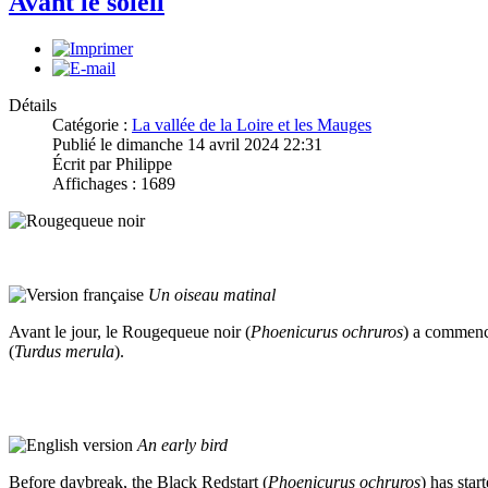
Avant le soleil
Détails
Catégorie :
La vallée de la Loire et les Mauges
Publié le dimanche 14 avril 2024 22:31
Écrit par Philippe
Affichages : 1689
Un oiseau matinal
Avant le jour, le Rougequeue noir (
Phoenicurus ochruros
) a commenc
(
Turdus merula
).
An early bird
Before daybreak, the Black Redstart (
Phoenicurus ochruros
) has star