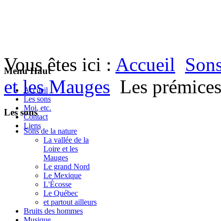
Vous êtes ici :
Accueil
Sons
Menu Haut
et les Mauges
Les prémices
Accueil
Les sons
Moi, etc.
Les sons
Contact
Liens
Sons de la nature
La vallée de la
Loire et les
Mauges
Le grand Nord
Le Mexique
L'Écosse
Le Québec
et partout ailleurs
Bruits des hommes
Musique