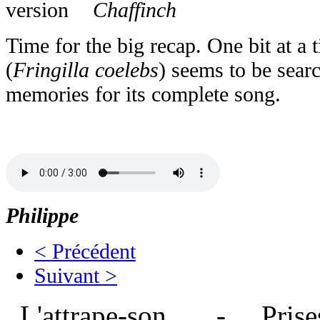
Chaffinch
Time for the big recap. One bit at a 
(
Fringilla coelebs
) seems to be sear
memories for its complete song.
Philippe
< Précédent
Suivant >
L'attrape-son - Prises