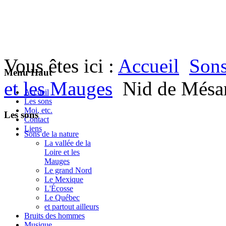
Vous êtes ici :
Accueil
Sons
Menu Haut
et les Mauges
Nid de Mésa
Accueil
Les sons
Moi, etc.
Les sons
Contact
Liens
Sons de la nature
La vallée de la
Loire et les
Mauges
Le grand Nord
Le Mexique
L'Écosse
Le Québec
et partout ailleurs
Bruits des hommes
Musique