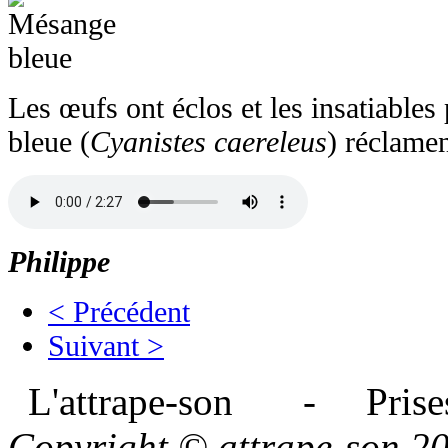
Les œufs ont éclos et les insatiable
bleue (
Cyanistes caereleus
) réclamen
Philippe
< Précédent
Suivant >
L'attrape-son - Prises
Copyright © attrape-son 2