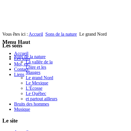
Vous êtes ici :
Accueil
Sons de la nature
Le grand Nord
Menu Haut
Les sons
Accueil
Sons de la nature
Les sons
La vallée de la
Moi, etc.
Loire et les
Contact
Mauges
Liens
Le grand Nord
Le Mexique
L'Écosse
Le Québec
et partout ailleurs
Bruits des hommes
Musique
Le site