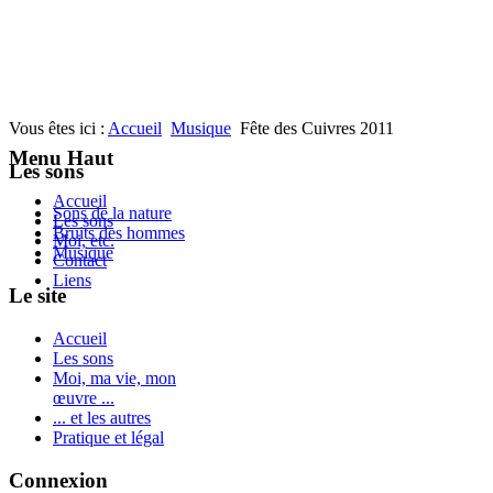
Vous êtes ici :
Accueil
Musique
Fête des Cuivres 2011
Menu Haut
Les sons
Accueil
Sons de la nature
Les sons
Bruits des hommes
Moi, etc.
Musique
Contact
Liens
Le site
Accueil
Les sons
Moi, ma vie, mon
œuvre ...
... et les autres
Pratique et légal
Connexion