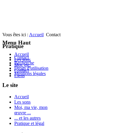
Vous êtes ici :
Accueil
Contact
Menu Haut
Pratique
Accueil
Contact
Les sons
Recherche
Moi, etc.
Droits d'utilisation
Contact
Mentions légales
Liens
Le site
Accueil
Les sons
Moi, ma vie, mon
œuvre ...
... et les autres
Pratique et légal